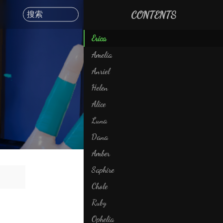
搜索
Erica
Amelia
Anriel
Helen
Alice
Luna
Dana
Amber
Saphire
Chole
Ruby
Ophelia