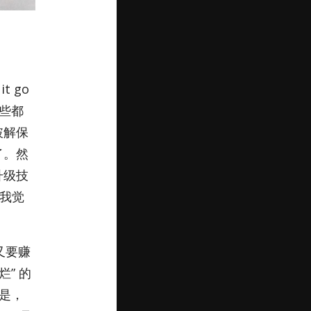
 go
这些都
破解保
了。然
升级技
，我觉
又要赚
” 的
也是，