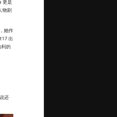
 更是
人物剧
的，她作
17 出
功利的
说还