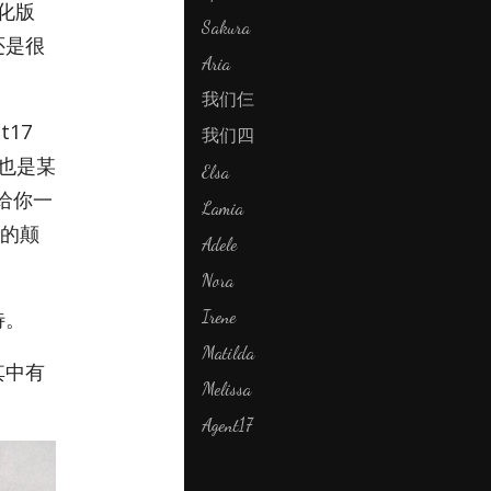
化版
Sakura
还是很
Aria
我们仨
17
我们四
我也是某
Elsa
会给你一
Lamia
的颠
Adele
Nora
Irene
待。
Matilda
其中有
Melissa
。
Agent17