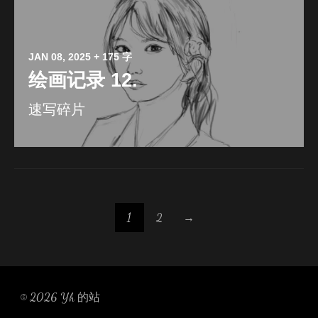
JAN 08, 2025
+ 175 字
绘画记录 12.
速写碎片
1
2
→
© 2026
Yh 的站