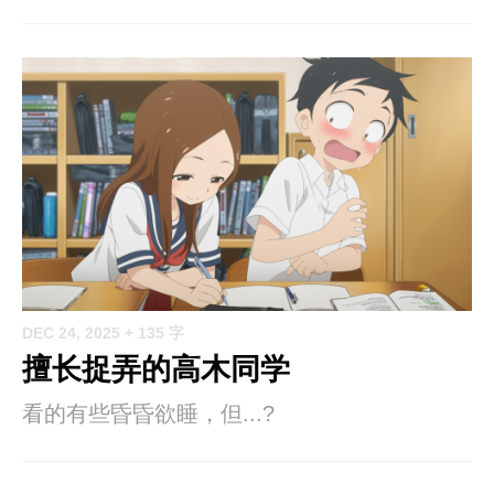
DEC 24, 2025
+ 135 字
擅长捉弄的高木同学
看的有些昏昏欲睡，但...?