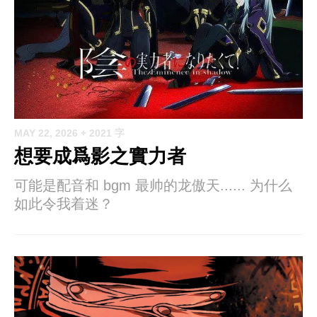
MAY 22, 2026
+ 2021 字
想要成爲影之實力者
可能是配音和 bgm 最帅的龙傲天...... 为什么
如此令我着迷？